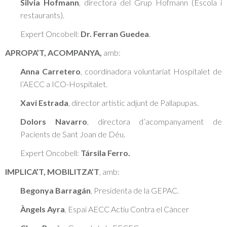
Silvia Hofmann
, directora del Grup Hofmann (Escola i
restaurants).
Expert Oncobell:
Dr. Ferran Guedea
.
APROPA’T, ACOMPANYA,
amb:
Anna Carretero
, coordinadora voluntariat Hospitalet de
l’AECC a ICO-Hospitalet.
Xavi Estrada
, director artístic adjunt de Pallapupas.
Dolors Navarro
, directora d’acompanyament de
Pacients de Sant Joan de Déu.
Expert Oncobell:
Társila Ferro.
IMPLICA’T, MOBILITZA’T
, amb:
Begonya Barragán
, Presidenta de la GEPAC.
Àngels Ayra
, Espai AECC Actiu Contra el Càncer