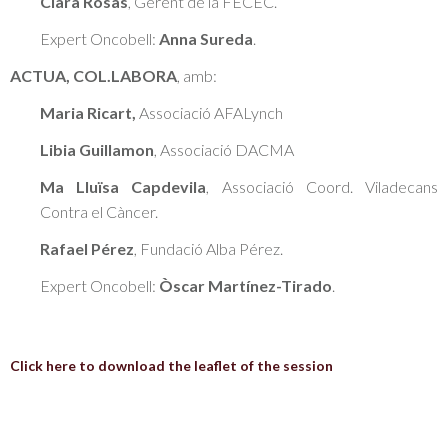
Clara Rosàs
, Gerent de la FECEC.
Expert Oncobell:
Anna Sureda
.
ACTUA, COL.LABORA
, amb:
Maria Ricart,
Associació AFALynch
Libia Guillamon
, Associació DACMA
Ma Lluïsa Capdevila
, Associació Coord. Viladecans
Contra el Càncer.
Rafael Pérez
, Fundació Alba Pérez.
Expert Oncobell:
Òscar Martínez-Tirado
.
Click here to download the leaflet of the session